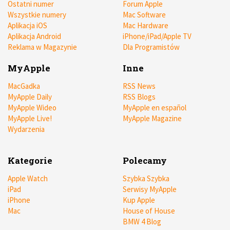
Ostatni numer
Forum Apple
Wszystkie numery
Mac Software
Aplikacja iOS
Mac Hardware
Aplikacja Android
iPhone/iPad/Apple TV
Reklama w Magazynie
Dla Programistów
MyApple
Inne
MacGadka
RSS News
MyApple Daily
RSS Blogs
MyApple Wideo
MyApple en español
MyApple Live!
MyApple Magazine
Wydarzenia
Kategorie
Polecamy
Apple Watch
Szybka Szybka
iPad
Serwisy MyApple
iPhone
Kup Apple
Mac
House of House
BMW 4 Blog